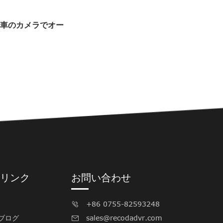
ムで車のカメラでオー
リンク
お問い合わせ
+86 0755-82593248

 ブログ
sales@recodadvr.com
