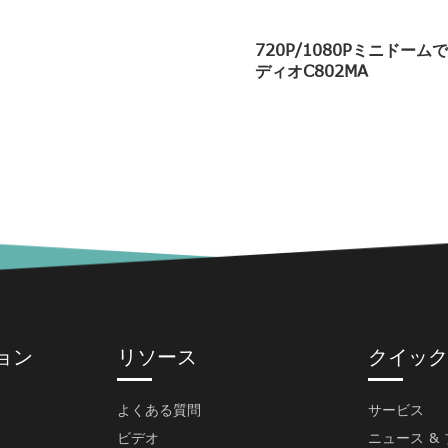
720P/1080Pミニドー
ディオC802MA
ョン
リソース
クイック
よくある質問
サービス
ビデオ
ニュース &