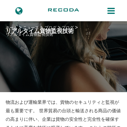
ホーム
ニュース & ブログ
ブログ
リアルタイム貨物監視技術
リアルタイム貨物監視技術
物流および運輸業界では、貨物のセキュリティと監視が
最も重要です。 世界貿易の台頭と輸送される商品の価値
の高まりに伴い、企業は貨物の安全性と完全性を確保す