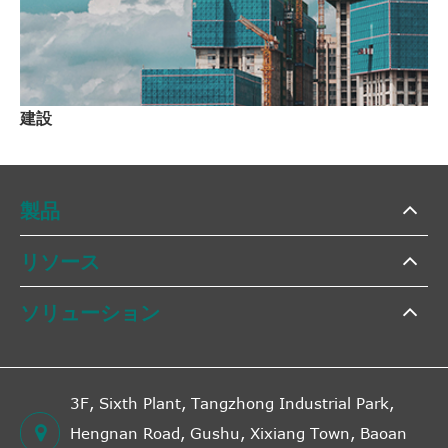
建設
製品
リソース
ソリューション
3F, Sixth Plant, Tangzhong Industrial Park,
Hengnan Road, Gushu, Xixiang Town, Baoan