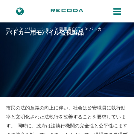
ホーム
ソリューション
商用車CCTV
パトカー
パトカー用モバイル監視製品
市民の法的意識の向上に伴い、社会は公安職員に執行効
率と文明化された法執行を改善することを要求していま
す。 同時に、政府は法執行機関の完全性と公平性にます