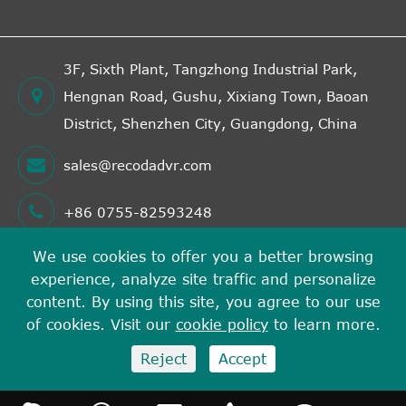
3F, Sixth Plant, Tangzhong Industrial Park,
Hengnan Road, Gushu, Xixiang Town, Baoan
District, Shenzhen City, Guangdong, China
sales@recodadvr.com
+86 0755-82593248
We use cookies to offer you a better browsing
experience, analyze site traffic and personalize
著作権©
Shenzhen RECODA Technologies Limited
す
content. By using this site, you agree to our use
べての権利が予約されています。
of cookies. Visit our
cookie policy
to learn more.
サイトマップ
プライバシーポリシー
Reject
Accept