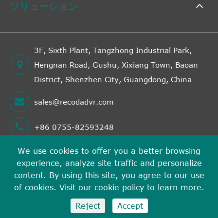
ソリューション
3F, Sixth Plant, Tangzhong Industrial Park,
Hengnan Road, Gushu, Xixiang Town, Baoan
District, Shenzhen City, Guangdong, China
sales@recodadvr.com
+86 0755-82593248
We use cookies to offer you a better browsing
experience, analyze site traffic and personalize
著作権©
Shenzhen RECODA Technologies Limited
す
content. By using this site, you agree to our use
べての権利が予約されています。
of cookies. Visit our
cookie policy
to learn more.
サイトマップ
プライバシーポリシー
Reject
Accept